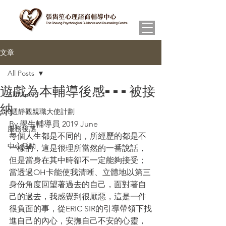
文章
All Posts
遊戲為本輔導後感---被接
All Posts
納
8週靜觀親職大使計劃
By 學生輔導員 2019 June
服務後感
每個人生都是不同的，所經歷的都是不
中心活動
一樣的，這是很理所當然的一番說話，
但是當身在其中時卻不一定能夠接受；
當透過OH卡能使我清晰、立體地以第三
身份角度回望著過去的自己，面對著自
己的過去，我感覺到很厭惡，這是一件
很負面的事，從ERIC SIR的引導帶領下找
進自己的內心，安撫自己不安的心靈，