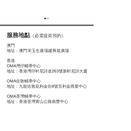
服務地點
（必需提前預約）
澳門
地址：
澳門宋玉生廣場建興龍廣場
香港
個人輔導後感 ---揭開潛
個人輔導後感 -
OMA灣仔輔導中心
地址：香港灣仔軒尼詩道263號新軒尼詩大廈
意識中最真實的自己
Spa•身心靈
OMA佐敦輔導中心
地址：九龍佐敦庇利金街8號百利金商業中心
OMA荃灣輔導中心
地址：香港荃灣青山公路南豐中心
​聯絡我們
澳門商業大馬路 澳門財富中心5樓A座（必需